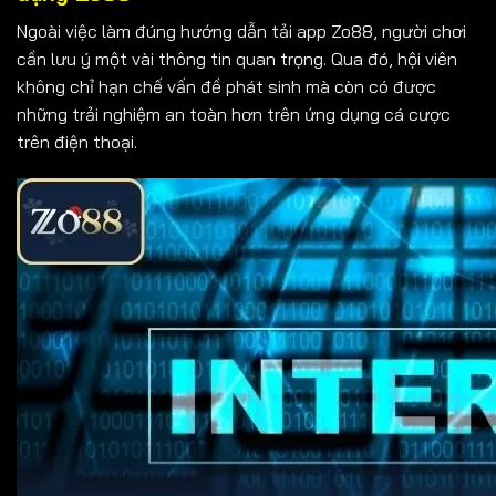
Ngoài việc làm đúng hướng dẫn tải app Zo88, người chơi
cần lưu ý một vài thông tin quan trọng. Qua đó, hội viên
không chỉ hạn chế vấn đề phát sinh mà còn có được
những trải nghiệm an toàn hơn trên ứng dụng cá cược
trên điện thoại.