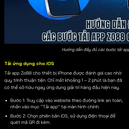
Hướng dẫn đầy đủ các bước tải app
Tải ứng dụng cho iOS
Tải app Zo88 cho thiết bị iPhone được đánh giá cao nhờ
quy trình thuận tiện. Chỉ mất khoảng 1 – 2 phút là bạn đã
có thể sở hữu ngay ứng dụng giải trí hàng đầu hiện nay.
Bước 1: Truy cập vào website theo đường link an toàn,
nhấn vào mục “Tải app” tại màn hình chính.
Bước 2: Chọn phiên bản iOS, sử dụng điện thoại để
quét mã QR đi kèm.