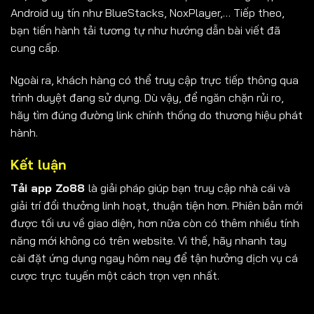
Android uy tín như BlueStacks, NoxPlayer,… Tiếp theo,
bạn tiến hành tải tương tự như hướng dẫn bài viết đã
cung cấp.
Ngoài ra, khách hàng có thể truy cập trực tiếp thông qua
trình duyệt đang sử dụng. Dù vậy, để ngăn chặn rủi ro,
hãy tìm đúng đường link chính thống do thương hiệu phát
hành.
Kết luận
Tải app Zo88
là giải pháp giúp bạn truy cập nhà cái và
giải trí đổi thưởng linh hoạt, thuận tiện hơn. Phiên bản mới
được tối ưu về giao diện, hơn nữa còn có thêm nhiều tính
năng mới không có trên website. Vì thế, hãy nhanh tay
cài đặt ứng dụng ngay hôm nay để tận hưởng dịch vụ cá
cược trực tuyến một cách trọn vẹn nhất.