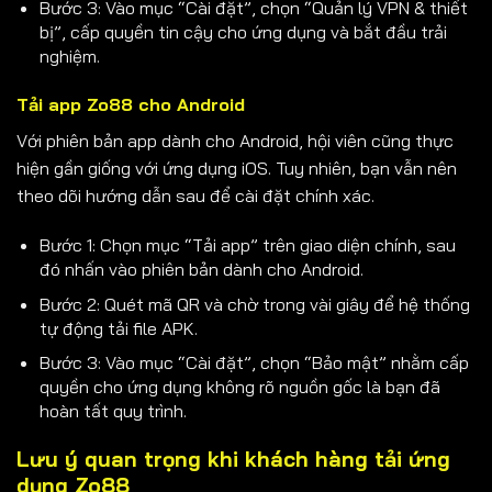
Bước 3: Vào mục “Cài đặt”, chọn “Quản lý VPN & thiết
bị”, cấp quyền tin cậy cho ứng dụng và bắt đầu trải
nghiệm.
Tải app Zo88 cho Android
Với phiên bản app dành cho Android, hội viên cũng thực
hiện gần giống với ứng dụng iOS. Tuy nhiên, bạn vẫn nên
theo dõi hướng dẫn sau để cài đặt chính xác.
Bước 1: Chọn mục “Tải app” trên giao diện chính, sau
đó nhấn vào phiên bản dành cho Android.
Bước 2: Quét mã QR và chờ trong vài giây để hệ thống
tự động tải file APK.
Bước 3: Vào mục “Cài đặt”, chọn “Bảo mật” nhằm cấp
quyền cho ứng dụng không rõ nguồn gốc là bạn đã
hoàn tất quy trình.
Lưu ý quan trọng khi khách hàng tải ứng
dụng Zo88