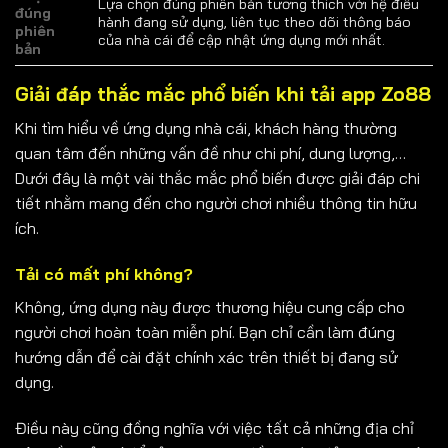
Lựa chọn đúng phiên bản tương thích với hệ điều
đúng
hành đang sử dụng, liên tục theo dõi thông báo
phiên
của nhà cái để cập nhật ứng dụng mới nhất.
bản
Giải đáp thắc mắc phổ biến khi tải app Zo88
Khi tìm hiểu về ứng dụng nhà cái, khách hàng thường
quan tâm đến những vấn đề như chi phí, dung lượng,…
Dưới đây là một vài thắc mắc phổ biến được giải đáp chi
tiết nhằm mang đến cho người chơi nhiều thông tin hữu
ích.
Tải có mất phí không?
Không, ứng dụng này được thương hiệu cung cấp cho
người chơi hoàn toàn miễn phí. Bạn chỉ cần làm đúng
hướng dẫn để cài đặt chính xác trên thiết bị đang sử
dụng.
Điều này cũng đồng nghĩa với việc tất cả những địa chỉ