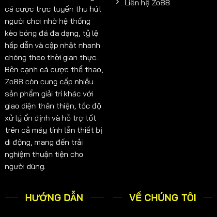
Liên hệ Zo88
cá cược trực tuyến thu hút
người chơi nhờ hệ thống
kèo bóng đá đa dạng, tỷ lệ
hấp dẫn và cập nhật nhanh
chóng theo thời gian thực.
Bên cạnh cá cược thể thao,
Zo88 còn cung cấp nhiều
sản phẩm giải trí khác với
giao diện thân thiện, tốc độ
xử lý ổn định và hỗ trợ tốt
trên cả máy tính lẫn thiết bị
di động, mang đến trải
nghiệm thuận tiện cho
người dùng.
HƯỚNG DẪN
VỀ CHÚNG TÔI