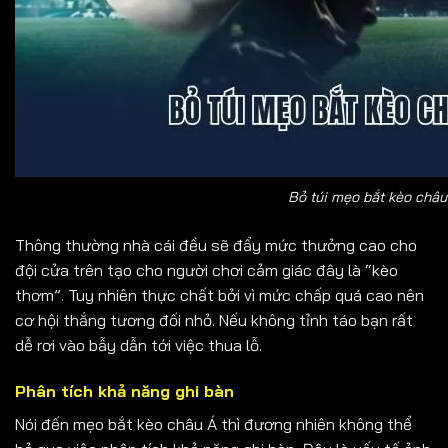
Bỏ túi mẹo bắt kèo châu
Thông thường nhà cái đều sẽ đẩy mức thưởng cao cho
đội cửa trên tạo cho người chơi cảm giác đây là “kèo
thơm”. Tuy nhiên thực chất bởi vì mức chấp quá cao nên
cơ hội thắng tương đối nhỏ. Nếu không tỉnh táo bạn rất
dễ rơi vào bẫy dẫn tới việc thua lỗ.
Phân tích khả năng ghi bàn
Nói đến mẹo bắt kèo châu Á thì đương nhiên không thể