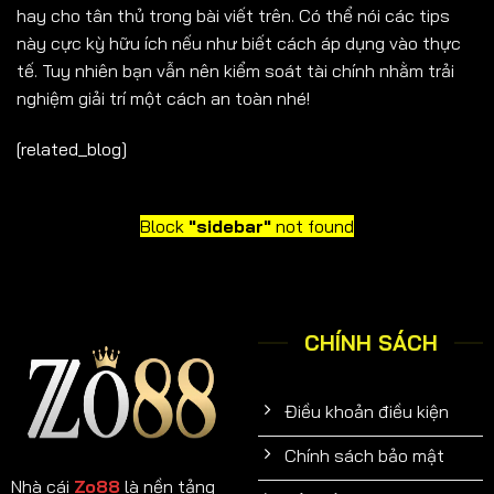
hay cho tân thủ trong bài viết trên. Có thể nói các tips
này cực kỳ hữu ích nếu như biết cách áp dụng vào thực
tế. Tuy nhiên bạn vẫn nên kiểm soát tài chính nhằm trải
nghiệm giải trí một cách an toàn nhé!
[related_blog]
Block
"sidebar"
not found
CHÍNH SÁCH
Điều khoản điều kiện
Chính sách bảo mật
Nhà cái
Zo88
là nền tảng